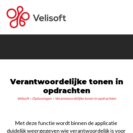
Home
Oplossingen
Planning software
Voor wie
Factureren
Software voor loonbedrijven
Over ons
Verantwoordelijke tonen in
Offertes
Software voor zzp'ers
Missie en Visie
Contact
opdrachten
Voorraadbeheer
Software voor in de bouw
Nieuws
Veelgestelde Vragen
Velisoft
Oplossingen
Verantwoordelijke tonen in opdrachten
Materieelbeheer
Software voor agrarische sector
Met deze functie wordt binnen de applicatie 
Webshopbeheer
Software voor groothandels en E-commerce
duidelijk weergegeven wie verantwoordelijk is voor 