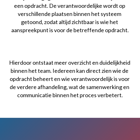
een opdracht. De verantwoordelijke wordt op 
Koppel boekhouding
Software voor de GWW
verschillende plaatsen binnen het systeem 
getoond, zodat altijd zichtbaar is wie het 
Abonnementen
Software op maat
aanspreekpunt is voor de betreffende opdracht.
Inhuurbonnen / Onderaannemersbonnen
Weekstaten en mandagen
Hierdoor ontstaat meer overzicht en duidelijkheid 
Eigen mobiele app
binnen het team. Iedereen kan direct zien wie de 
opdracht beheert en wie verantwoordelijk is voor 
Versleepbare tijdsplanning
de verdere afhandeling, wat de samenwerking en 
communicatie binnen het proces verbetert.
Teken in Google maps
Geautomatiseerde werkbonnen
Eigen huisstijl