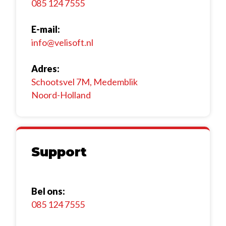
085 124 7555
Koppel boekhouding
Software voor de GWW
E-mail:
Abonnementen
Software op maat
info@velisoft.nl
Inhuurbonnen / Onderaannemersbonnen
Adres:
Schootsvel 7M, Medemblik
Weekstaten en mandagen
Noord-Holland
Eigen mobiele app
Versleepbare tijdsplanning
Support
Teken in Google maps
Geautomatiseerde werkbonnen
Bel ons:
Eigen huisstijl
085 124 7555