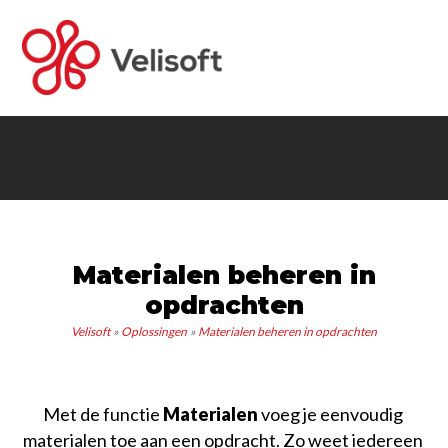
Home
Oplossingen
Planning software
Voor wie
Factureren
Software voor loonbedrijven
Over ons
Materialen beheren in
Offertes
Software voor zzp'ers
Missie en Visie
Contact
opdrachten
Voorraadbeheer
Software voor in de bouw
Nieuws
Veelgestelde Vragen
Velisoft
Oplossingen
Materialen beheren in opdrachten
Materieelbeheer
Software voor agrarische sector
Met de functie 
Materialen
 voeg je eenvoudig 
Webshopbeheer
Software voor groothandels en E-commerce
materialen toe aan een opdracht. Zo weet iedereen 