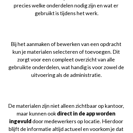
precies welke onderdelen nodig zijn en wat er 
Koppel boekhouding
Software voor de GWW
gebruikt is tijdens het werk.
Abonnementen
Software op maat
Inhuurbonnen / Onderaannemersbonnen
Bij het aanmaken of bewerken van een opdracht 
Weekstaten en mandagen
kun je materialen selecteren of toevoegen. Dit 
zorgt voor een compleet overzicht van alle 
Eigen mobiele app
gebruikte onderdelen, wat handig is voor zowel de 
uitvoering als de administratie.
Versleepbare tijdsplanning
Teken in Google maps
Geautomatiseerde werkbonnen
De materialen zijn niet alleen zichtbaar op kantoor, 
maar kunnen ook 
direct in de app worden 
Eigen huisstijl
ingevuld
 door medewerkers op locatie. Hierdoor 
blijft de informatie altijd actueel en voorkom je dat 